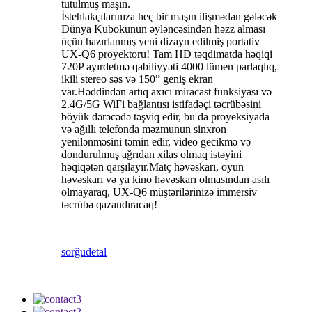
tutulmuş maşın.
İstehlakçılarınıza heç bir maşın ilişmədən gələcək
Dünya Kubokunun əyləncəsindən həzz alması
üçün hazırlanmış yeni dizayn edilmiş portativ
UX-Q6 proyektoru! Tam HD təqdimatda həqiqi
720P ayırdetmə qabiliyyəti 4000 lümen parlaqlıq,
ikili stereo səs və 150” geniş ekran
var.Həddindən artıq axıcı miracast funksiyası və
2.4G/5G WiFi bağlantısı istifadəçi təcrübəsini
böyük dərəcədə təşviq edir, bu da proyeksiyada
və ağıllı telefonda məzmunun sinxron
yenilənməsini təmin edir, video gecikmə və
dondurulmuş ağrıdan xilas olmaq istəyini
həqiqətən qarşılayır.Matç həvəskarı, oyun
həvəskarı və ya kino həvəskarı olmasından asılı
olmayaraq, UX-Q6 müştərilərinizə immersiv
təcrübə qazandıracaq!
sorğu
detal