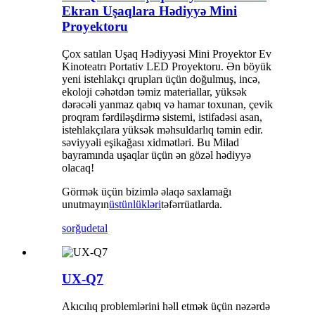
Ekran Uşaqlara Hədiyyə Mini
Proyektoru
Çox satılan Uşaq Hədiyyəsi Mini Proyektor Ev
Kinoteatrı Portativ LED Proyektoru. Ən böyük
yeni istehlakçı qrupları üçün doğulmuş, incə,
ekoloji cəhətdən təmiz materiallar, yüksək
dərəcəli yanmaz qabıq və hamar toxunan, çevik
proqram fərdiləşdirmə sistemi, istifadəsi asan,
istehlakçılara yüksək məhsuldarlıq təmin edir.
səviyyəli eşikağası xidmətləri. Bu Milad
bayramında uşaqlar üçün ən gözəl hədiyyə
olacaq!
Görmək üçün bizimlə əlaqə saxlamağı
unutmayın
üstünlükləri
təfərrüatlarda.
sorğu
detal
UX-Q7
Akıcılıq problemlərini həll etmək üçün nəzərdə