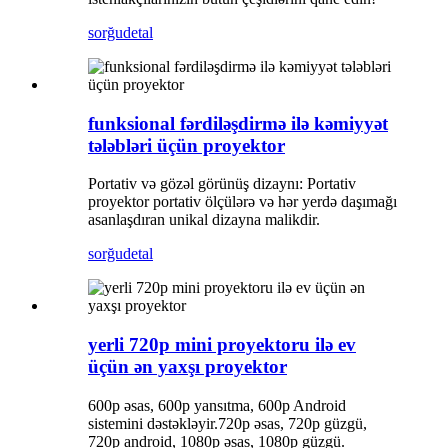
sorğu
detal
funksional fərdiləşdirmə ilə kəmiyyət
tələbləri üçün proyektor
Portativ və gözəl görünüş dizaynı: Portativ
proyektor portativ ölçülərə və hər yerdə daşımağı
asanlaşdıran unikal dizayna malikdir.
sorğu
detal
yerli 720p mini proyektoru ilə ev
üçün ən yaxşı proyektor
600p əsas, 600p yansıtma, 600p Android
sistemini dəstəkləyir.720p əsas, 720p güzgü,
720p android, 1080p əsas, 1080p güzgü.