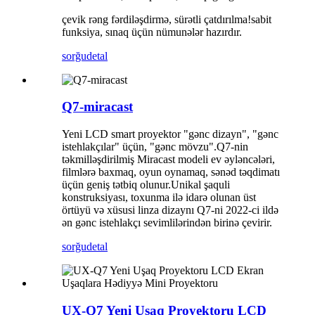
çevik rəng fərdiləşdirmə, sürətli çatdırılma!sabit
funksiya, sınaq üçün nümunələr hazırdır.
sorğu
detal
Q7-miracast
Yeni LCD smart proyektor "gənc dizayn", "gənc
istehlakçılar" üçün, "gənc mövzu".Q7-nin
təkmilləşdirilmiş Miracast modeli ev əyləncələri,
filmlərə baxmaq, oyun oynamaq, sənəd təqdimatı
üçün geniş tətbiq olunur.Unikal şaquli
konstruksiyası, toxunma ilə idarə olunan üst
örtüyü və xüsusi linza dizaynı Q7-ni 2022-ci ildə
ən gənc istehlakçı sevimlilərindən birinə çevirir.
sorğu
detal
UX-Q7 Yeni Uşaq Proyektoru LCD