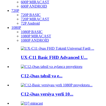
600P MIRACAST
600P ANDROID
720P
720P BASIC
720P MIRACAST
72P Android
1080P
1080P BASIC
1080P MIRACAST
1080P ANDROİD
UX-C11 Basic FHD Advanced U...
C12-Əsas təhsil və e...
C12-Əsas versiya yerli 10...