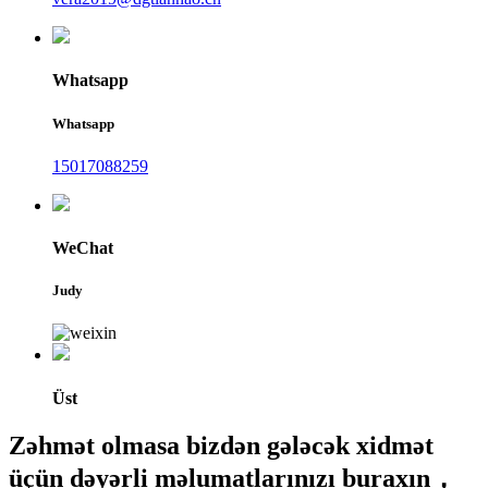
Whatsapp
Whatsapp
15017088259
WeChat
Judy
Üst
Zəhmət olmasa bizdən gələcək xidmət
üçün dəyərli məlumatlarınızı buraxın，