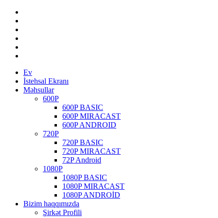
Ev
İstehsal Ekranı
Məhsullar
600P
600P BASIC
600P MIRACAST
600P ANDROID
720P
720P BASIC
720P MIRACAST
72P Android
1080P
1080P BASIC
1080P MIRACAST
1080P ANDROİD
Bizim haqqımızda
Şirkət Profili