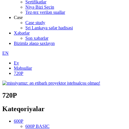
Sertifikatlar
Niyə Bizi Seçin
Tez-tez verilən suallar
Case
Case study
Şri Lankaya səfər hadisəsi
Xəbərlər
Son xəbərlər
Bizimlə əlaqə saxlayın
EN
Ev
Məhsullar
720P
720P
Kateqoriyalar
600P
600P BASIC