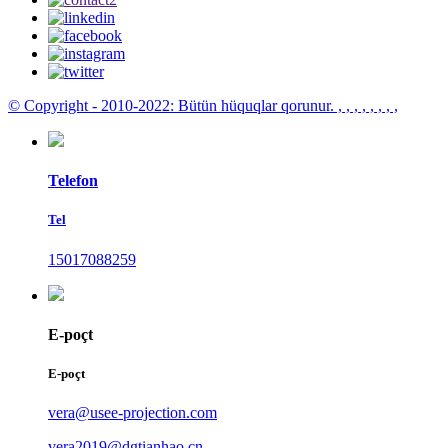
© Copyright - 2010-2022: Bütün hüquqlar qorunur.
, , , , , , , ,
Telefon
Tel
15017088259
E-poçt
E-poçt
vera@usee-projection.com
vera2019@dgtianhao.cn