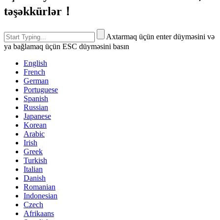
təşəkkürlər！
Axtarmaq üçün enter düyməsini və
ya bağlamaq üçün ESC düyməsini basın
English
French
German
Portuguese
Spanish
Russian
Japanese
Korean
Arabic
Irish
Greek
Turkish
Italian
Danish
Romanian
Indonesian
Czech
Afrikaans