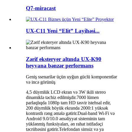
Q7-miracast
UX-C11 Yeni “Elit” Layihəsi...
Zərif eksteryer altında UX-K90
heyvana bənzər performans
Geniş ssenarilər üçün uyğun güclü komponentlər
və incə görünüş
4,5 düymlük LCD ekran və 3W ikili stereo
dinamiklə təchiz edilmişdir.7000 lümen
parlaqlıqda 1080p tam HD təsvir istehsal edir,
200 düymlük böyük ekranda 2000:1 yüksək
kontrastlı rəng əmələ gətirir.Dual-band Wi-Fi və
Android 9.0/10.0 əməliyyat sisteminin tam
yüklənmiş funksiyaları, ən rahat istifadəçi
təcrübəsini gətirir.Telefondan simsiz və ya