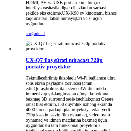
HDMI, AV və USB portları kimi bir çox
interfeys vasitəsilə digər cihazlardan sərbəst
şəkildə əks etdirmə.UX-K90 ev kinoteatrı, biznes
təqdimatları, təhsil nümayişləri və s. üçün
uyğundur.
sorğu
detal
UX-Q7 flaş sürəti miracast 720p
portativ proyektor
Təkmilləşdirilmiş ikizolaqlı Wi-Fi bağlantısı ultra
səlis ekran paylaşma təcrübəsi təmin
edir.Quraşdırılmış ikili stereo 3W dinamiklə
immersiv qeyri-ləngimədən dünya kubokuna
baxmaq 3D surround səslə istehlakçınızı Qətərə
rahat hiss etdirin.150 düymlük nəhəng ekranda
4000 lümen parlaqlıqda proyeksiya edən yerli
720p kəskin təsvir, film oynamaq, video oyun
oynamaq və idman matçlarına baxmaq üçün
uyğundur.Bu tam funksional proyektorla
istehlakçılarınızın bütün çeşidlərini qane edin!