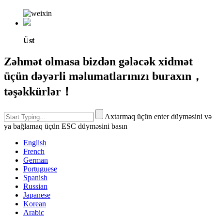
Üst
Zəhmət olmasa bizdən gələcək xidmət
üçün dəyərli məlumatlarınızı buraxın，
təşəkkürlər！
Axtarmaq üçün enter düyməsini və
ya bağlamaq üçün ESC düyməsini basın
English
French
German
Portuguese
Spanish
Russian
Japanese
Korean
Arabic