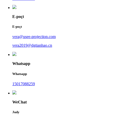
E-poçt
E-poçt
vera@usee-projection.com
vera2019@dgtianhao.cn
Whatsapp
Whatsapp
15017088259
WeChat
Judy