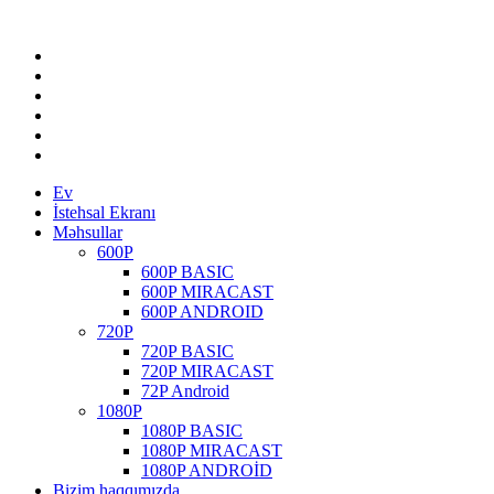
Ev
İstehsal Ekranı
Məhsullar
600P
600P BASIC
600P MIRACAST
600P ANDROID
720P
720P BASIC
720P MIRACAST
72P Android
1080P
1080P BASIC
1080P MIRACAST
1080P ANDROİD
Bizim haqqımızda