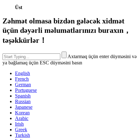
Üst
Zəhmət olmasa bizdən gələcək xidmət
üçün dəyərli məlumatlarınızı buraxın，
təşəkkürlər！
Axtarmaq üçün enter düyməsini və
ya bağlamaq üçün ESC düyməsini basın
English
French
German
Portuguese
Spanish
Russian
Japanese
Korean
Arabic
Irish
Greek
Turkish