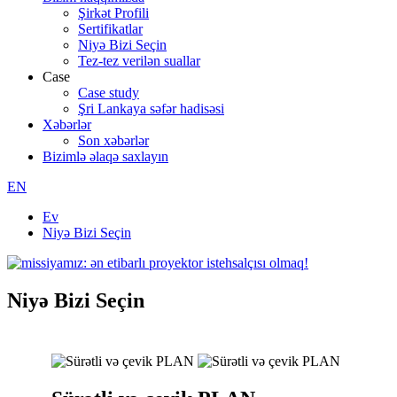
Şirkət Profili
Sertifikatlar
Niyə Bizi Seçin
Tez-tez verilən suallar
Case
Case study
Şri Lankaya səfər hadisəsi
Xəbərlər
Son xəbərlər
Bizimlə əlaqə saxlayın
EN
Ev
Niyə Bizi Seçin
Niyə Bizi Seçin