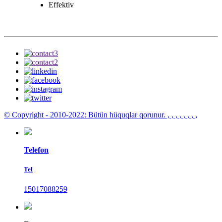
Effektiv
© Copyright - 2010-2022: Bütün hüquqlar qorunur.
, , , , , , , ,
Telefon
Tel
15017088259