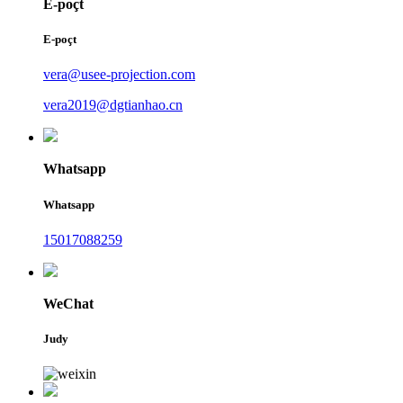
E-poçt
E-poçt
vera@usee-projection.com
vera2019@dgtianhao.cn
Whatsapp
Whatsapp
15017088259
WeChat
Judy