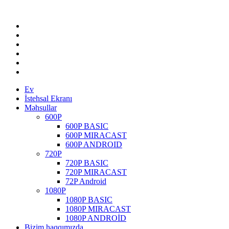
Ev
İstehsal Ekranı
Məhsullar
600P
600P BASIC
600P MIRACAST
600P ANDROID
720P
720P BASIC
720P MIRACAST
72P Android
1080P
1080P BASIC
1080P MIRACAST
1080P ANDROİD
Bizim haqqımızda