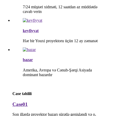
7/24 müştəri xidməti, 12 saatdan az müddətdə
cavab verin
keyfiyyət
Hər bir Youxi proyektoru üçün 12 ay zəmanət
bazar
Amerika, Avropa və Cənub-Şərqi Asiyada
dominant bazardır
Case təhlili
Case01
Son illərdə proyektor bazarı sürətlə genişləndi və o,