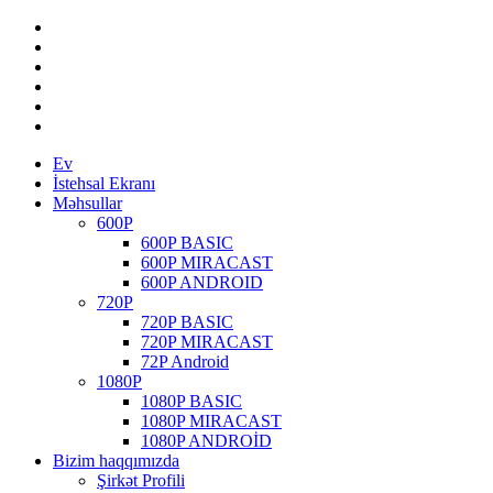
Ev
İstehsal Ekranı
Məhsullar
600P
600P BASIC
600P MIRACAST
600P ANDROID
720P
720P BASIC
720P MIRACAST
72P Android
1080P
1080P BASIC
1080P MIRACAST
1080P ANDROİD
Bizim haqqımızda
Şirkət Profili