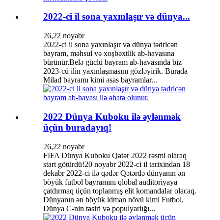
2022-ci il sona yaxınlaşır və dünya...
26,22 noyabr
2022-ci il sona yaxınlaşır və dünya tədricən
bayram, məhsul və xoşbəxtlik ab-havasına
bürünür.Belə güclü bayram ab-havasında biz
2023-cü ilin yaxınlaşmasını gözləyirik. Burada
Milad bayramı kimi əsas bayramlar...
2022 Dünya Kuboku ilə əylənmək
üçün buradayıq!
26,22 noyabr
FIFA Dünya Kuboku Qətər 2022 rəsmi olaraq
start götürdü!20 noyabr 2022-ci il tarixindən 18
dekabr 2022-ci ilə qədər Qətərdə dünyanın ən
böyük futbol bayramını qlobal auditoriyaya
çatdırmaq üçün toplanmış elit komandalar olacaq.
Dünyanın ən böyük idman növü kimi Futbol, ​​
Dünya C-nin təsiri və populyarlığı...