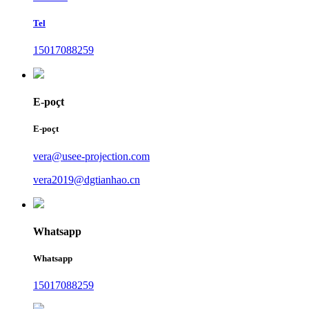
Tel
15017088259
E-poçt
E-poçt
vera@usee-projection.com
vera2019@dgtianhao.cn
Whatsapp
Whatsapp
15017088259