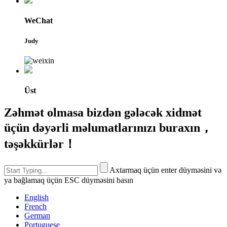
WeChat
Judy
Üst
Zəhmət olmasa bizdən gələcək xidmət
üçün dəyərli məlumatlarınızı buraxın，
təşəkkürlər！
Axtarmaq üçün enter düyməsini və
ya bağlamaq üçün ESC düyməsini basın
English
French
German
Portuguese