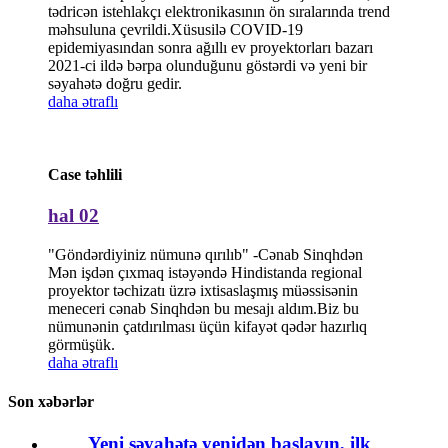
tədricən istehlakçı elektronikasının ön sıralarında trend
məhsuluna çevrildi.Xüsusilə COVID-19
epidemiyasından sonra ağıllı ev proyektorları bazarı
2021-ci ildə bərpa olunduğunu göstərdi və yeni bir
səyahətə doğru gedir.
daha ətraflı
Case təhlili
hal 02
"Göndərdiyiniz nümunə qırılıb" -Cənab Sinqhdən
Mən işdən çıxmaq istəyəndə Hindistanda regional
proyektor təchizatı üzrə ixtisaslaşmış müəssisənin
meneceri cənab Sinqhdən bu mesajı aldım.Biz bu
nümunənin çatdırılması üçün kifayət qədər hazırlıq
görmüşük.
daha ətraflı
Son xəbərlər
Yeni səyahətə yenidən başlayın, ilk