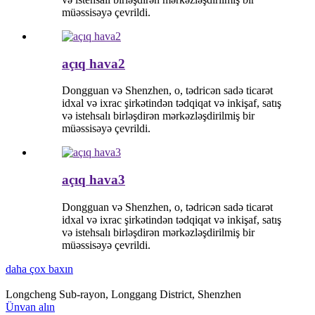
müəssisəyə çevrildi.
açıq hava2
Dongguan və Shenzhen, o, tədricən sadə ticarət
idxal və ixrac şirkətindən tədqiqat və inkişaf, satış
və istehsalı birləşdirən mərkəzləşdirilmiş bir
müəssisəyə çevrildi.
açıq hava3
Dongguan və Shenzhen, o, tədricən sadə ticarət
idxal və ixrac şirkətindən tədqiqat və inkişaf, satış
və istehsalı birləşdirən mərkəzləşdirilmiş bir
müəssisəyə çevrildi.
daha çox baxın
Longcheng Sub-rayon, Longgang District, Shenzhen
Ünvan alın