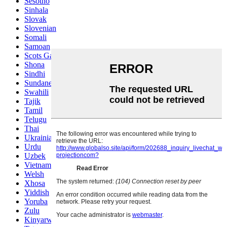
Sesotho
Sinhala
Slovak
Slovenian
Somali
Samoan
Scots Gaelic
Shona
Sindhi
Sundanese
Swahili
Tajik
Tamil
Telugu
Thai
Ukrainian
Urdu
Uzbek
Vietnamese
Welsh
Xhosa
Yiddish
Yoruba
Zulu
Kinyarwanda