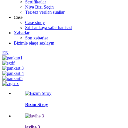
Sertifikatlar
Niyə Bizi Seçin
Tez-tez verilən suallar
Case
Case study
Şri Lankaya səfər hadisəsi
Xəbərlər
Son xəbərlər
Bizimlə əlaqə saxlayın
EN
Bizim Stroy
layihə 3