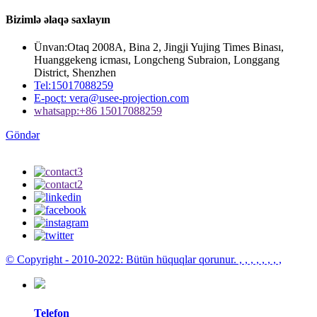
Bizimlə əlaqə saxlayın
Ünvan:
Otaq 2008A, Bina 2, Jingji Yujing Times Binası,
Huanggekeng icması, Longcheng Subraion, Longgang
District, Shenzhen
Tel:
15017088259
E-poçt:
vera@usee-projection.com
whatsapp:
+86 15017088259
Göndər
© Copyright - 2010-2022: Bütün hüquqlar qorunur.
, , , , , , , ,
Telefon