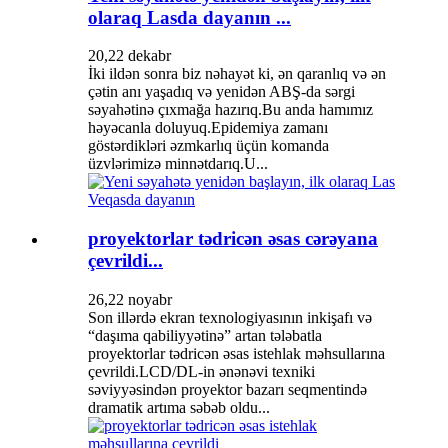
olaraq Lasda dayanın ...
20,22 dekabr
İki ildən sonra biz nəhayət ki, ən qaranlıq və ən
çətin anı yaşadıq və yenidən ABŞ-da sərgi
səyahətinə çıxmağa hazırıq.Bu anda hamımız
həyəcanla doluyuq.Epidemiya zamanı
göstərdikləri əzmkarlıq üçün komanda
üzvlərimizə minnətdarıq.U...
proyektorlar tədricən əsas cərəyana
çevrildi...
26,22 noyabr
Son illərdə ekran texnologiyasının inkişafı və
“daşıma qabiliyyətinə” artan tələbatla
proyektorlar tədricən əsas istehlak məhsullarına
çevrildi.LCD/DL-in ənənəvi texniki
səviyyəsindən proyektor bazarı seqmentində
dramatik artıma səbəb oldu...