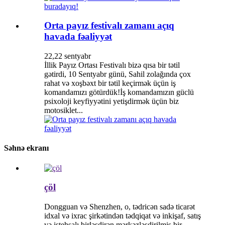
Orta payız festivalı zamanı açıq
havada fəaliyyət
22,22 sentyabr
İllik Payız Ortası Festivalı bizə qısa bir tətil
gətirdi, 10 Sentyabr günü, Sahil zolağında çox
rahat və xoşbəxt bir tətil keçirmək üçün iş
komandamızı götürdük!İş komandamızın güclü
psixoloji keyfiyyətini yetişdirmək üçün biz
motosiklet...
Səhnə ekranı
çöl
Dongguan və Shenzhen, o, tədricən sadə ticarət
idxal və ixrac şirkətindən tədqiqat və inkişaf, satış
və istehsalı birləşdirən mərkəzləşdirilmiş bir