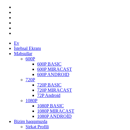
Ev
İstehsal Ekranı
Məhsullar
600P
600P BASIC
600P MIRACAST
600P ANDROID
720P
720P BASIC
720P MIRACAST
72P Android
1080P
1080P BASIC
1080P MIRACAST
1080P ANDROİD
Bizim haqqımızda
Şirkət Profili