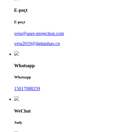
E-poçt
E-poçt
vera@usee-projection.com
vera2019@dgtianhao.cn
Whatsapp
Whatsapp
15017088259
WeChat
Judy