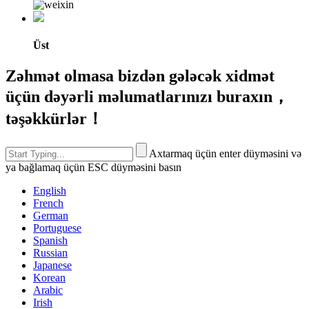
Üst
Zəhmət olmasa bizdən gələcək xidmət
üçün dəyərli məlumatlarınızı buraxın，
təşəkkürlər！
Axtarmaq üçün enter düyməsini və
ya bağlamaq üçün ESC düyməsini basın
English
French
German
Portuguese
Spanish
Russian
Japanese
Korean
Arabic
Irish