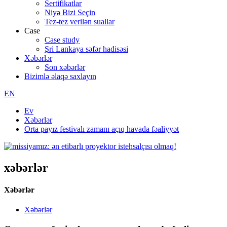
Sertifikatlar
Niyə Bizi Seçin
Tez-tez verilən suallar
Case
Case study
Şri Lankaya səfər hadisəsi
Xəbərlər
Son xəbərlər
Bizimlə əlaqə saxlayın
EN
Ev
Xəbərlər
Orta payız festivalı zamanı açıq havada fəaliyyət
xəbərlər
Xəbərlər
Xəbərlər