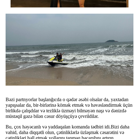
Bəzi partnyorlar başlanğıcda o qədər əsəbi olsalar da, yaxtadan
yapışsalar da, bir-birlərinə kömək etmək və həvəsləndirmək üçün
birlikdə çalışdılar və tezliklə üzməyi bilməyən naşı və dənizdə
müstəqil gəzə bilən cəsur döyüşçüyə çevrildilər.
Bu, çox həyəcanlı və yaddaqalan komanda tədbiri idi.Bizi daha
vahid, daha diqqətli olun, çətinliklərlə üzləşmək cəsarətini və
çətinlikləri həll etmək yollarını tapmaq bacarığını artırın