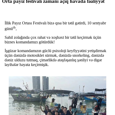
Orta payız festivalı zamanı açıq havada fəaliyyət
İllik Payız Ortası Festivalı bizə qısa bir tətil gətirdi, 10 sentyabr
th
günü
,
Sahil zolağında çox rahat və xoşbəxt bir tətil keçirmək üçün
biznes komandamızı götürdük!
İşgüzar komandamızın güclü psixoloji keyfiyyətini yetişdirmək
üçün dənizdə motosiklet sürmək, dənizdə snorkeling, dənizdə
dəniz ulduzu tutmaq, çimərlikdə atəşfəşanlıq şənliyi və digər
layihələr həyata keçirmişik.