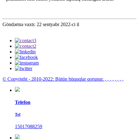
Göndərmə vaxtı: 22 sentyabr 2022-ci il
© Copyright - 2010-2022: Bütün hüquqlar qorunur.
, , , , , , , ,
Telefon
Tel
15017088259