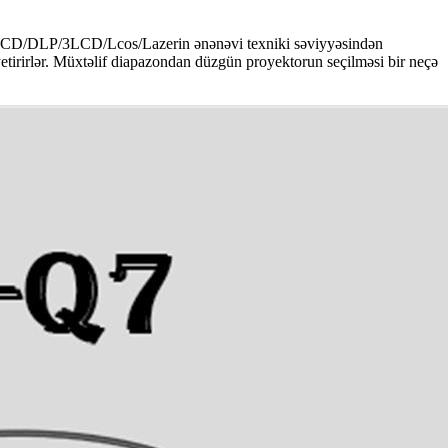
ildi.LCD/DLP/3LCD/Lcos/Lazerin ənənəvi texniki səviyyəsindən
yetirirlər. Müxtəlif diapazondan düzgün proyektorun seçilməsi bir neçə