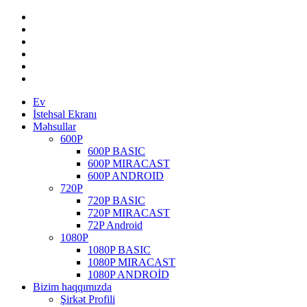
Ev
İstehsal Ekranı
Məhsullar
600P
600P BASIC
600P MIRACAST
600P ANDROID
720P
720P BASIC
720P MIRACAST
72P Android
1080P
1080P BASIC
1080P MIRACAST
1080P ANDROİD
Bizim haqqımızda
Şirkət Profili