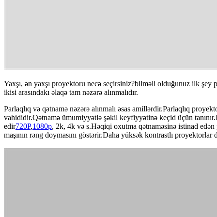
Yaxşı, ən yaxşı proyektoru necə seçirsiniz?bilməli olduğunuz ilk şey 
ikisi arasındakı əlaqə tam nəzərə alınmalıdır.
Parlaqlıq və qətnamə nəzərə alınmalı əsas amillərdir.Parlaqlıq proyekt
vahididir.Qətnamə ümumiyyətlə şəkil keyfiyyətinə keçid üçün tanınır
edir
720P
,
1080p
, 2k, 4k və s.Həqiqi oxutma qətnaməsinə istinad edən y
maşının rəng doymasını göstərir.Daha yüksək kontrastlı proyektorlar d