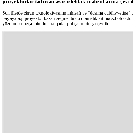
proyektorlar tədricən əsas istehlak məhsullarına çevri
Son illərdə ekran texnologiyasının inkişafı və “daşıma qabiliyyətinə
başlayaraq, proyektor bazarı seqmentində dramatik artıma səbəb oldu, i
yüzdən bir neçə min dollara qədər pul çətin bir işə çevrildi.