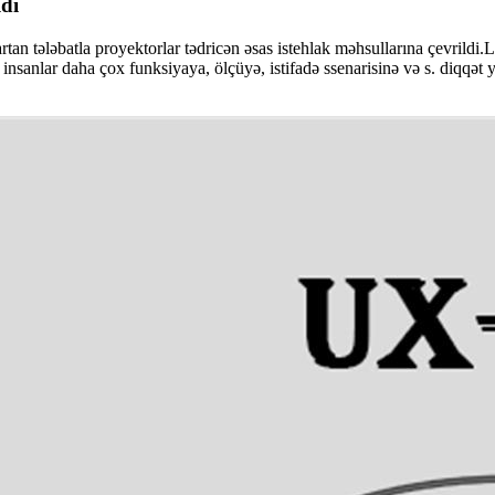
ldi
” artan tələbatla proyektorlar tədricən əsas istehlak məhsullarına çevr
nsanlar daha çox funksiyaya, ölçüyə, istifadə ssenarisinə və s. diqqət 