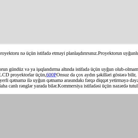
proyektoru nə üçün istifadə etməyi planlaşdırırsınız.Proyektorun uyğun
orun gündüz və ya işıqlandırma altında istifadə üçün uyğun olub-olmaması
.LCD proyektorlar üçün,
600P
Onsuz da çox aydın şəkilləri göstərə bilir
erli qətnamə ilə uyğun qətnamə arasındakı fərqə diqqət yetirməyə dəyər.
aha canlı rənglər yarada bilər.Kommersiya istifadəsi üçün nəzərdə tutul