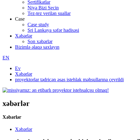
Sertifikatlar
Niyə Bizi Seçin
Tez-tez verilən suallar
Case
Case study
Şri Lankaya səfər hadisəsi
Xəbərlər
Son xəbərlər
Bizimlə əlaqə saxlayın
EN
Ev
Xəbərlər
proyektorlar tədricən əsas istehlak məhsullarına çevrildi
xəbərlər
Xəbərlər
Xəbərlər