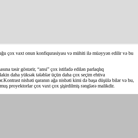
luğu çox vaxt onun konfiqurasiyası və mühiti ilə müəyyən edilir və bu
na təsir göstərir, “ansi” çox istifadə edilən parlaqlıq
, lakin daha yüksək tələblər üçün daha çox seçim ehtiva
Kontrast nisbəti qaranın ağa nisbəti kimi də başa düşülə bilər və bu,
muş proyektorlar çox vaxt çox şişirdilmiş rənglərə malikdir.