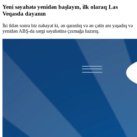
Yeni səyahətə yenidən başlayın, ilk olaraq Las
Veqasda dayanın
İki ildən sonra biz nəhayət ki, ən qaranlıq və ən çətin anı yaşadıq və
yenidən ABŞ-da sərgi səyahətinə çıxmağa hazırıq.