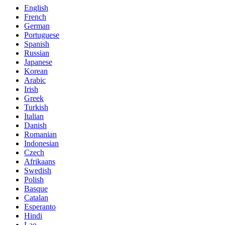
English
French
German
Portuguese
Spanish
Russian
Japanese
Korean
Arabic
Irish
Greek
Turkish
Italian
Danish
Romanian
Indonesian
Czech
Afrikaans
Swedish
Polish
Basque
Catalan
Esperanto
Hindi
Lao