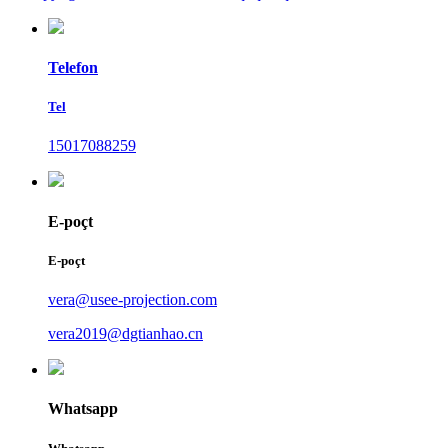
Telefon
Tel
15017088259
E-poçt
E-poçt
vera@usee-projection.com
vera2019@dgtianhao.cn
Whatsapp