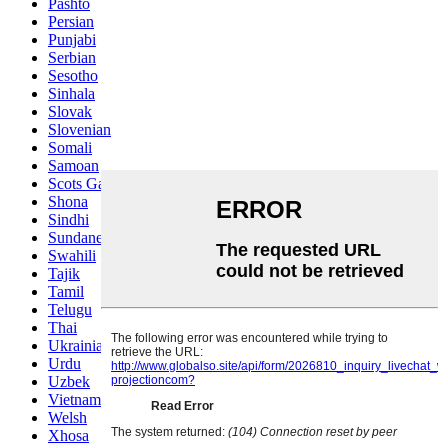
Pashto
Persian
Punjabi
Serbian
Sesotho
Sinhala
Slovak
Slovenian
Somali
Samoan
Scots Gaelic
Shona
Sindhi
Sundanese
Swahili
Tajik
Tamil
Telugu
Thai
Ukrainian
Urdu
Uzbek
Vietnamese
Welsh
Xhosa