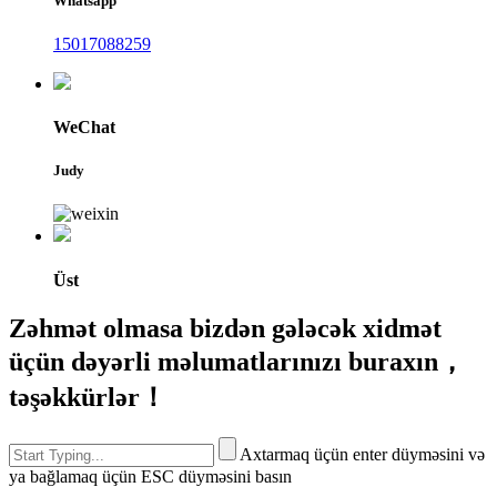
Whatsapp
15017088259
WeChat
Judy
Üst
Zəhmət olmasa bizdən gələcək xidmət
üçün dəyərli məlumatlarınızı buraxın，
təşəkkürlər！
Axtarmaq üçün enter düyməsini və
ya bağlamaq üçün ESC düyməsini basın