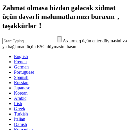
Zəhmət olmasa bizdən gələcək xidmət
üçün dəyərli məlumatlarınızı buraxın，
təşəkkürlər！
Axtarmaq üçün enter düyməsini və
ya bağlamaq üçün ESC düyməsini basın
English
French
German
Portuguese
Spanish
Russian
Japanese
Korean
Arabic
Irish
Greek
Turkish
Italian
Danish
Romanian