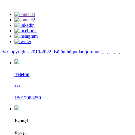
© Copyright - 2010-2022: Bütün hüquqlar qorunur.
, , , , , , , ,
Telefon
Tel
15017088259
E-poçt
E-poçt