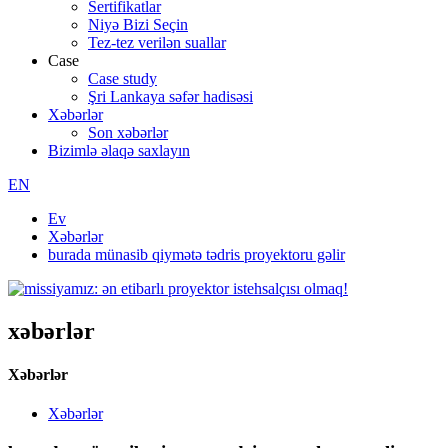
Sertifikatlar
Niyə Bizi Seçin
Tez-tez verilən suallar
Case
Case study
Şri Lankaya səfər hadisəsi
Xəbərlər
Son xəbərlər
Bizimlə əlaqə saxlayın
EN
Ev
Xəbərlər
burada münasib qiymətə tədris proyektoru gəlir
xəbərlər
Xəbərlər
Xəbərlər