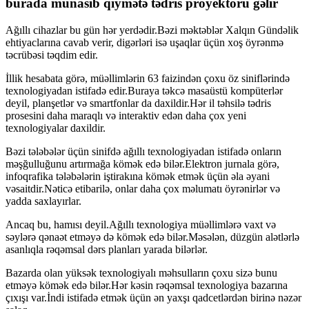
burada münasib qiymətə tədris proyektoru gəlir
Ağıllı cihazlar bu gün hər yerdədir.Bəzi məktəblər Xalqın Gündəlik
ehtiyaclarına cavab verir, digərləri isə uşaqlar üçün xoş öyrənmə
təcrübəsi təqdim edir.
İllik hesabata görə, müəllimlərin 63 faizindən çoxu öz siniflərində
texnologiyadan istifadə edir.Buraya təkcə masaüstü kompüterlər
deyil, planşetlər və smartfonlar da daxildir.Hər il təhsilə tədris
prosesini daha maraqlı və interaktiv edən daha çox yeni
texnologiyalar daxildir.
Bəzi tələbələr üçün sinifdə ağıllı texnologiyadan istifadə onların
məşğulluğunu artırmağa kömək edə bilər.Elektron jurnala görə,
infoqrafika tələbələrin iştirakına kömək etmək üçün əla əyani
vəsaitdir.Nəticə etibarilə, onlar daha çox məlumatı öyrənirlər və
yadda saxlayırlar.
Ancaq bu, hamısı deyil.Ağıllı texnologiya müəllimlərə vaxt və
səylərə qənaət etməyə də kömək edə bilər.Məsələn, düzgün alətlərlə
asanlıqla rəqəmsal dərs planları yarada bilərlər.
Bazarda olan yüksək texnologiyalı məhsulların çoxu sizə bunu
etməyə kömək edə bilər.Hər kəsin rəqəmsal texnologiya bazarına
çıxışı var.İndi istifadə etmək üçün ən yaxşı qadcetlərdən birinə nəzər