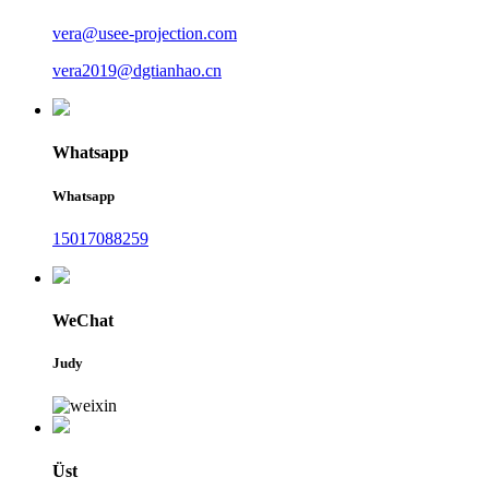
vera@usee-projection.com
vera2019@dgtianhao.cn
Whatsapp
Whatsapp
15017088259
WeChat
Judy
Üst