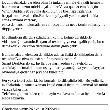
təqdim etməkdə yaradıcı olmağa imkan verir.Keyfiyyətli hesabatın
hazırlanması uzun müddət çəkə bilər.Vaxta qənaət etmək üçün
WritingJudge veb saytına daxil olun və bəzi tapşırıqlarınızı
başqalarına həvalə edin.Bu sizə keyfiyyətli yazılı material əldə
etmək imkanı verəcək,
eləcə də hansı məlumatların veriləcəyinə və necə təmin ediləcəyinə
diqqət yetirir.
Müəllimlərin illərdir saxladıqları köhnə, köhnə dərsliklərlə
vidalaşmağın vaxtıdır.Rəqəmsal texnologiya erası gəlib çatıb, bu o
deməkdir ki, elektron dərsliklər dövrü gəlib çatıb.
Bundan əlavə, elektron dərsliklər adətən fiziki dərsliklərdən daha
ucuzdur.Bəs niyə müasir sinif dəyişmək istəmir?
Smart Desktop ilə siz faylları paylaşmaqdan və layihələrdə
əməkdaşlıq etməkdən tutmuş oyunlar oynamağa və yeni anlayışlar
öyrənməyə qədər hər şeyi edə bilərsiniz.
Ən yaxşı tərəfi odur ki, bu formalar fərdiləşdirilə bilər.Bu yolla siz
tələbələrinizin zaman-zaman keçid etməsi üçün mükəmməl bir mühit
yarada bilərsiniz.
Telefonu götürməkdən çəkinməyin və əlavə məlumat üçün bizimlə
əlaqə saxlayın.
Göndərmə vaxtı: 26 avqust 2022-ci il