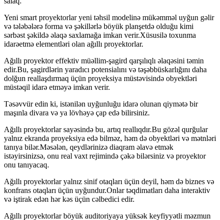
salaq.
Yeni smart proyektorlar yeni təhsil modelinə mükəmməl uyğun gəlir
və tələbələrə forma və şəkillərlə böyük planşetdə olduğu kimi
sərbəst şəkildə əlaqə saxlamağa imkan verir.Xüsusilə toxunma
idarəetmə elementləri olan ağıllı proyektorlar.
Ağıllı proyektor effektiv müəllim-şagird qarşılıqlı əlaqəsini təmin
edir.Bu, şagirdlərin yaradıcı potensialını və təşəbbüskarlığını daha
dolğun reallaşdırmaq üçün proyeksiya müstəvisində obyektləri
müstəqil idarə etməyə imkan verir.
Təsəvvür edin ki, istənilən uyğunluğu idarə olunan qiymətə bir
maşınla divara və ya lövhəyə çap edə bilirsiniz.
Ağıllı proyektorlar sayəsində bu, artıq reallıqdır.Bu gözəl qurğular
yalnız ekranda proyeksiya edə bilməz, həm də obyektləri və mətnləri
tanıya bilər.Məsələn, qeydlərinizə diaqram əlavə etmək
istəyirsinizsə, onu real vaxt rejimində çəkə bilərsiniz və proyektor
onu tanıyacaq.
Ağıllı proyektorlar yalnız sinif otaqları üçün deyil, həm də biznes və
konfrans otaqları üçün uyğundur.Onlar təqdimatları daha interaktiv
və iştirak edən hər kəs üçün cəlbedici edir.
Ağıllı proyektorlar böyük auditoriyaya yüksək keyfiyyətli məzmun