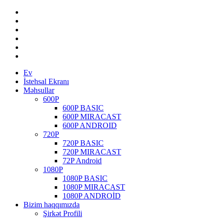
Ev
İstehsal Ekranı
Məhsullar
600P
600P BASIC
600P MIRACAST
600P ANDROID
720P
720P BASIC
720P MIRACAST
72P Android
1080P
1080P BASIC
1080P MIRACAST
1080P ANDROİD
Bizim haqqımızda
Şirkət Profili